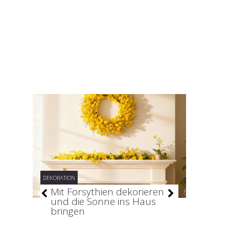
DEKORATION
DEKORATION
–
Mit Forsythien dekorieren
Stilv
und die Sonne ins Haus
holt 
bringen
ins H