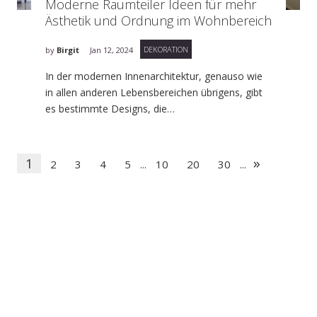
Moderne Raumteiler Ideen für mehr
Ästhetik und Ordnung im Wohnbereich
DEKORATION
by
Birgit
Jan 12, 2024
In der modernen Innenarchitektur, genauso wie
in allen anderen Lebensbereichen übrigens, gibt
es bestimmte Designs, die…
»
1
2
3
4
5
10
20
30
...
...