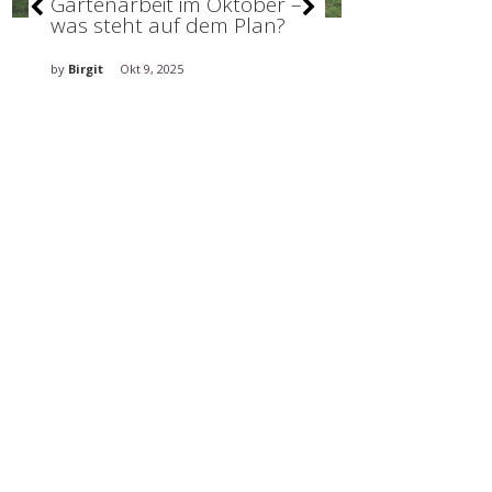
Gartenarbeit im Oktober –
Abdeckunge
was steht auf dem Plan?
wie wir sie
den Außenb
integrieren
by
Birgit
Okt 9, 2025
by
Birgit
Jul 4, 2