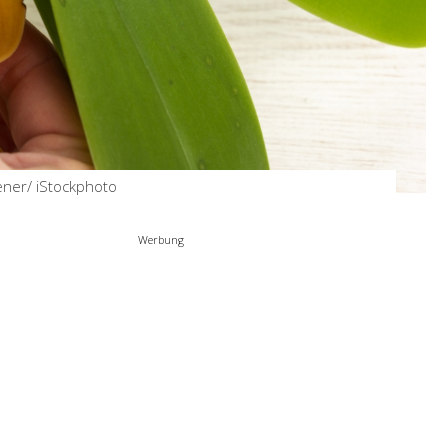
Obstgarten im März – wie
pflegt man die
Obstbäume im Frühjahr?
by
Birgit
Mrz 20, 2024
rener/ iStockphoto
Werbung