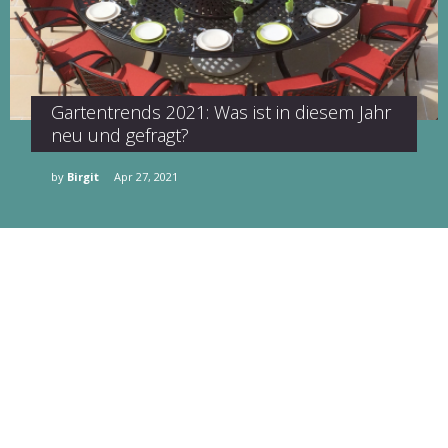
Gartentrends 2021: Was ist in diesem Jahr
neu und gefragt?
by
Birgit
Apr 27, 2021