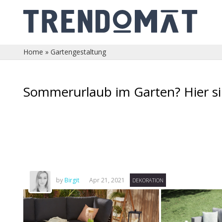
Home
»
Gartengestaltung
Sommerurlaub im Garten? Hier s
by
Birgit
Apr 21, 2021
DEKORATION