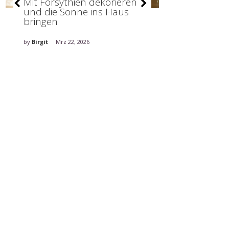
Mit Forsythien dekorieren
Stilvolle De
und die Sonne ins Haus
holt den Fr
bringen
ins Haus
by
Birgit
Mrz 22, 2026
by
Birgit
Mrz 5, 