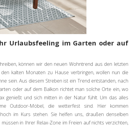
Halloween Fingerfood –
schnelle Ideen zum
Gruselfest
by
Birgit
Okt 20, 2025
hr Urlaubsfeeling im Garten oder auf
chreiben, können wir den neuen Wohntrend aus den letzten
in den kalten Monaten zu Hause verbringen, wollen nun die
e sein. Aus diesem Streben ist ein Trend entstanden, nach
rten oder auf dem Balkon richtet man solche Orte ein, wo
ax genießt und sich mitten in der Natur fühlt. Um das alles
me Outdoor-Möbel, die wetterfest sind. Hier kommen
hoch im Kurs stehen. Sie helfen uns, draußen denselben
müssen in Ihrer Relax-Zone im Freien auf nichts verzichten,