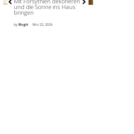
Mit Forsythien dekorieren
Stilvolle De
und die Sonne ins Haus
holt den Fr
bringen
ins Haus
by
Birgit
Mrz 22, 2026
by
Birgit
Mrz 5, 