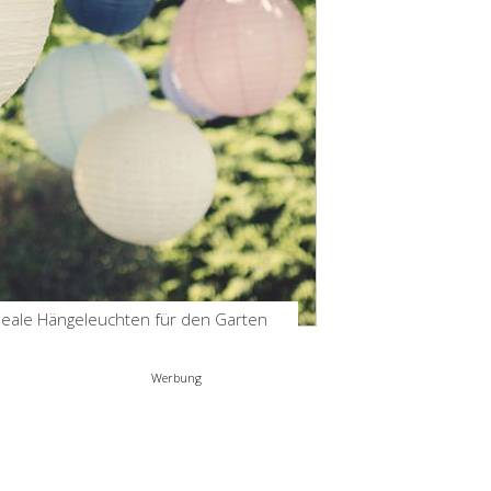
Halloween Fingerfood –
schnelle Ideen zum
Gruselfest
by
Birgit
Okt 20, 2025
deale Hängeleuchten für den Garten
Werbung