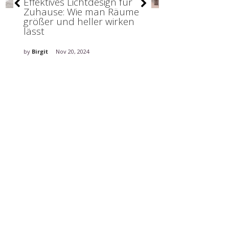
Effektives Lichtdesign für
Organisatio
Zuhause: Wie man Räume
Ordnung sti
größer und heller wirken
lässt
by
Birgit
Nov 20,
by
Birgit
Nov 20, 2024