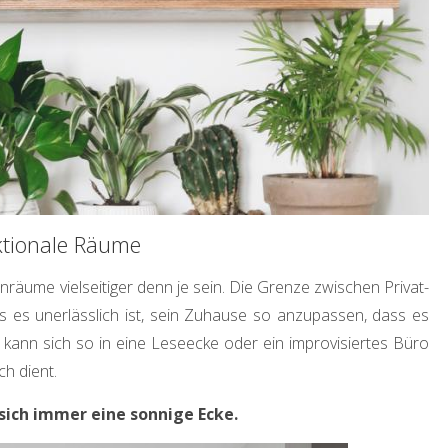
Balkon Sichtschutz Ideen
– wie schützen Sie Ihre
Privatsphäre draußen?
by
Birgit
Apr 10, 2024
ktionale Räume
ume vielseitiger denn je sein. Die Grenze zwischen Privat-
es unerlässlich ist, sein Zuhause so anzupassen, dass es
ann sich so in eine Leseecke oder ein improvisiertes Büro
h dient.
 sich immer eine sonnige Ecke.