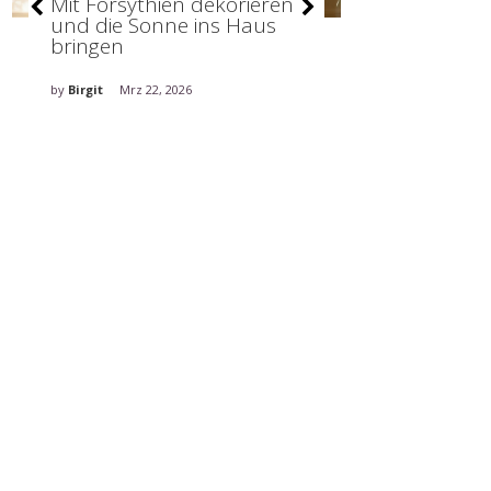
Mit Forsythien dekorieren
Stilvolle De
und die Sonne ins Haus
holt den Fr
bringen
ins Haus
by
Birgit
Mrz 22, 2026
by
Birgit
Mrz 5, 