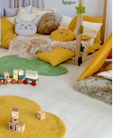
Halloween Fingerfood –
schnelle Ideen zum
Gruselfest
by
Birgit
Okt 20, 2025