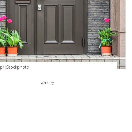
Halloween Fingerfood –
schnelle Ideen zum
Gruselfest
by
Birgit
Okt 20, 2025
p/ iStockphoto
Werbung