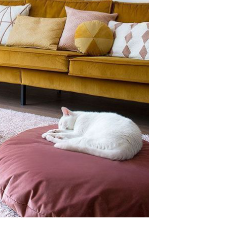
Halloween Fingerfood –
schnelle Ideen zum
Gruselfest
by
Birgit
Okt 20, 2025