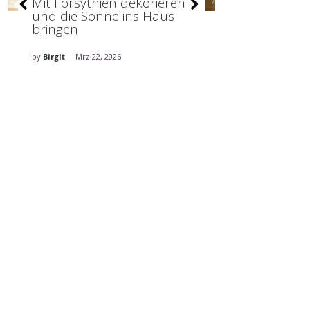
Mit Forsythien dekorieren
Stilvolle De
und die Sonne ins Haus
holt den Fr
bringen
ins Haus
by
Birgit
Mrz 22, 2026
by
Birgit
Mrz 5, 