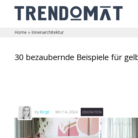
Home
»
Innenarchitektur
30 bezaubernde Beispiele für gelb
by
Birgit
Mrz 14, 2024
DEKORATION