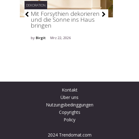
DEKORATION
DEKORATION
–
Mit Forsythien dekorieren
Stilv
und die Sonne ins Haus
holt 
bringen
ins H
by
Birgit
Mrz 22, 2026
by
Birgit
Kontakt
Über uns
Nutzungsbedinggungen
Copyrights
Policy
2024 Trendomat.com