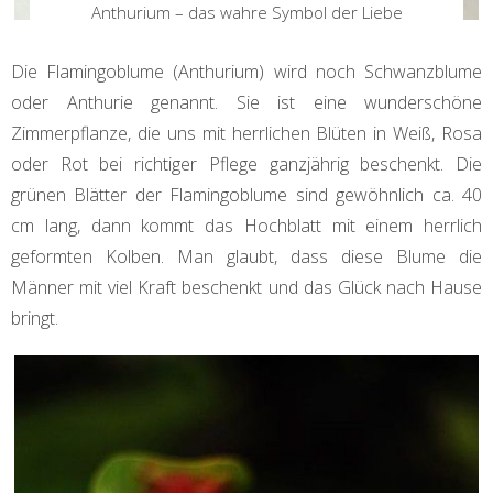
Anthurium – das wahre Symbol der Liebe
Die Flamingoblume (Anthurium) wird noch Schwanzblume
oder Anthurie genannt. Sie ist eine wunderschöne
Zimmerpflanze, die uns mit herrlichen Blüten in Weiß, Rosa
oder Rot bei richtiger Pflege ganzjährig beschenkt. Die
grünen Blätter der Flamingoblume sind gewöhnlich ca. 40
cm lang, dann kommt das Hochblatt mit einem herrlich
geformten Kolben. Man glaubt, dass diese Blume die
Männer mit viel Kraft beschenkt und das Glück nach Hause
bringt.