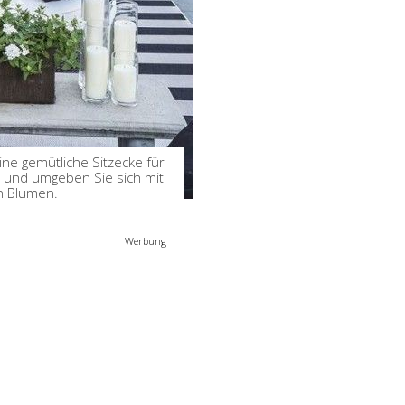
Clevere Gartenideen für
einen einladenden
Outdoor-Bereich
by
Birgit
Mrz 27, 2024
ine gemütliche Sitzecke für
n und umgeben Sie sich mit
n Blumen.
Werbung