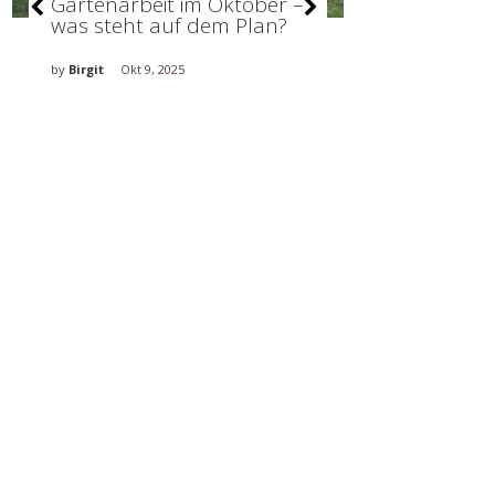
Gartenarbeit im Oktober –
Abdeckunge
was steht auf dem Plan?
wie wir sie
den Außenb
integrieren
by
Birgit
Okt 9, 2025
by
Birgit
Jul 4, 2