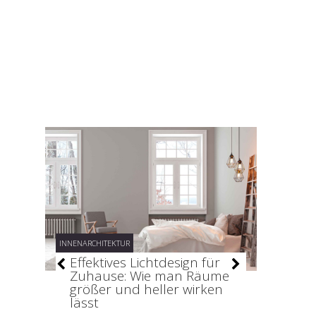
INNENARCHITEKTUR
INNENARCHI
Bau
Effektives Lichtdesign für
Organ
Zuhause: Wie man Räume
Ordnu
größer und heller wirken
lässt
by
Birgit