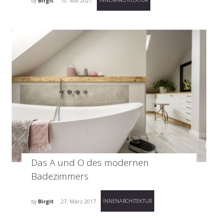
by
Birgit
10. Mai 2021
Das A und O des modernen
Badezimmers
INNENARCHITEKTUR
by
Birgit
27. März 2017