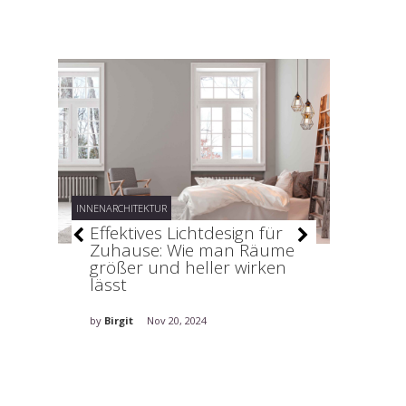
INNENARCHITEKTUR
INNENARCHI
Bau
Effektives Lichtdesign für
Organ
Zuhause: Wie man Räume
Ordnu
größer und heller wirken
lässt
by
Birgit
by
Birgit
Nov 20, 2024