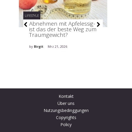
LIFESTYLE
LIFESTYLE
 –
Abnehmen mit Apfelessig-
Warm
ndy!
ist das der beste Weg zum
Körpe
Traumgewicht?
by
Birgit
by
Birgit
Mrz 21, 2026
Kontakt
Über uns
Nutzungsbedinggungen
Copyrights
Policy