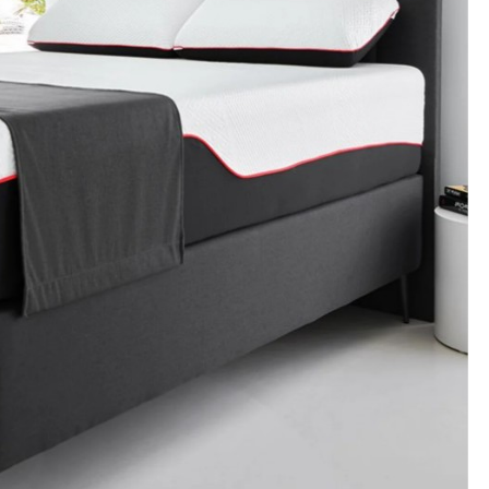
bel aus
30 bezaubernde Beispiele
nd – warum
für gelbes Sofa im
er Kauf?
Interieur
2023
by
Birgit
Mrz 14, 2024