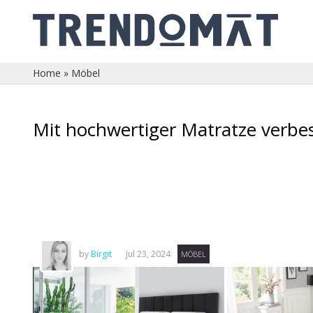
Home
»
Möbel
Mit hochwertiger Matratze verbes
by
Birgit
Jul 23, 2024
MÖBEL