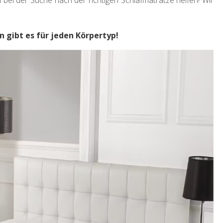
bei der Suche nach der richtigen Schlafmatratze helfen! Wir
gibt es für jeden Körpertyp!