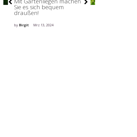
Mit Gartenliegen machen
Regal aus Pa
Sie es sich bequem
tolle Ideen 
draußen!
leidenschaft
by
Birgit
Mrz 13, 2024
by
Stefanie
Jan