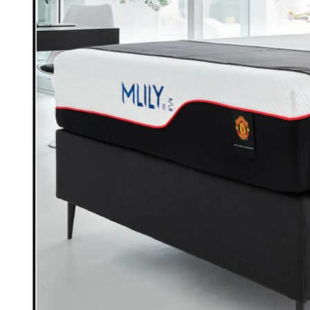
Designermö
zweiter Ha
lohnt sich d
by
Birgit
Okt 12, 