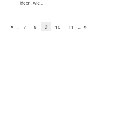
Ideen, wie…
«
»
9
7
8
10
11
...
...