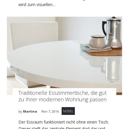
wird zum visuellen…
Traditionelle Esszimmertischе, die gut
zu Ihrer modernen Wohnung passen
MÖBEL
by
Martina
Nov 7, 2016
Der Essraum funktioniert nicht ohne einen Tisch.
Dieser stellt das zentrale Element dort dar und