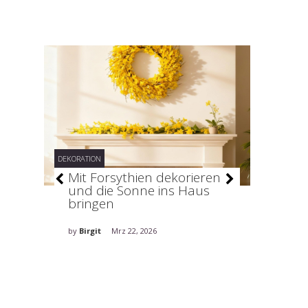
DEKORATION
DEKORATION
–
Mit Forsythien dekorieren
Stilv
und die Sonne ins Haus
holt 
bringen
ins H
by
Birgit
Mrz 22, 2026
by
Birgit