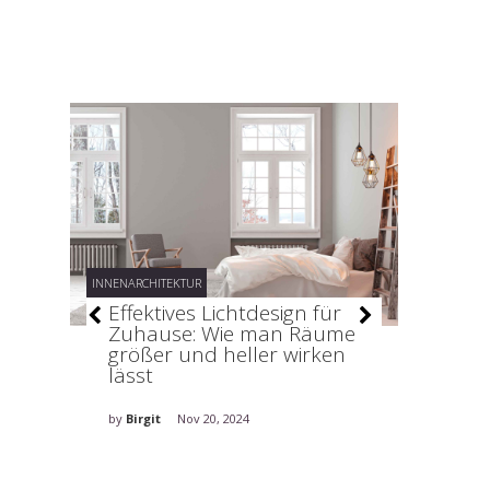
INNENARCHITEKTUR
INNENARCHI
Bau
Effektives Lichtdesign für
Organ
Zuhause: Wie man Räume
Ordnu
größer und heller wirken
lässt
by
Birgit
by
Birgit
Nov 20, 2024