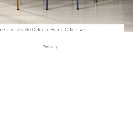
Ikea Besta –
Funktionalität und
Ästhetik in einem
by
Stefanie
Jan 12, 2024
sehr stilvolle Deko im Home Office sein
Werbung