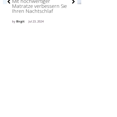
Mit hochwertiger
30 bezaube
Matratze verbessern Sie
für gelbes 
Ihren Nachtschlaf
Interieur
by
Birgit
Jul 23, 2024
by
Birgit
Mrz 14,