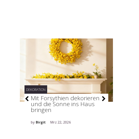
DEKORATION
DEKORATION
–
Mit Forsythien dekorieren
Stilv
und die Sonne ins Haus
holt 
bringen
ins H
by
Birgit
Mrz 22, 2026
by
Birgit