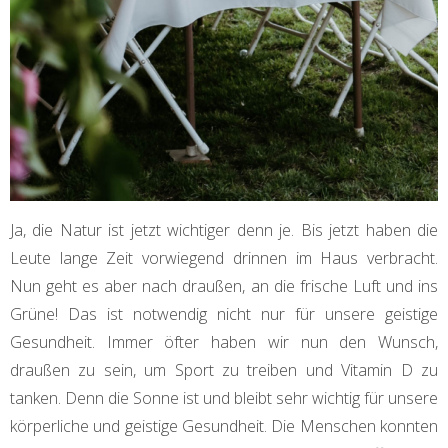
Ja, die Natur ist jetzt wichtiger denn je. Bis jetzt haben die
Leute lange Zeit vorwiegend drinnen im Haus verbracht.
Nun geht es aber nach draußen, an die frische Luft und ins
Grüne! Das ist notwendig nicht nur für unsere geistige
Gesundheit. Immer öfter haben wir nun den Wunsch,
draußen zu sein, um Sport zu treiben und Vitamin D zu
tanken. Denn die Sonne ist und bleibt sehr wichtig für unsere
körperliche und geistige Gesundheit. Die Menschen konnten