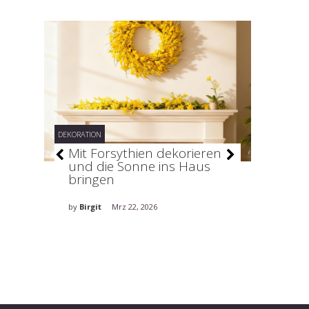
DEKORATION
DEKORATION
–
Mit Forsythien dekorieren
Stilv
und die Sonne ins Haus
holt 
bringen
ins H
by
Birgit
Mrz 22, 2026
by
Birgit