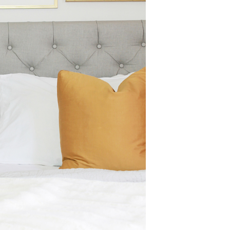
Halloween Fingerfood –
schnelle Ideen zum
Gruselfest
by
Birgit
Okt 20, 2025