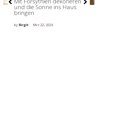
Mit Forsythien dekorieren
Stilvolle De
und die Sonne ins Haus
holt den Fr
bringen
ins Haus
by
Birgit
Mrz 22, 2026
by
Birgit
Mrz 5, 