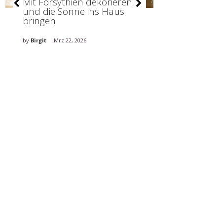
Mit Forsythien dekorieren
Stilvolle De
und die Sonne ins Haus
holt den Fr
bringen
ins Haus
by
Birgit
Mrz 22, 2026
by
Birgit
Mrz 5, 