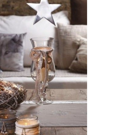
Halloween Fingerfood –
schnelle Ideen zum
Gruselfest
by
Birgit
Okt 20, 2025