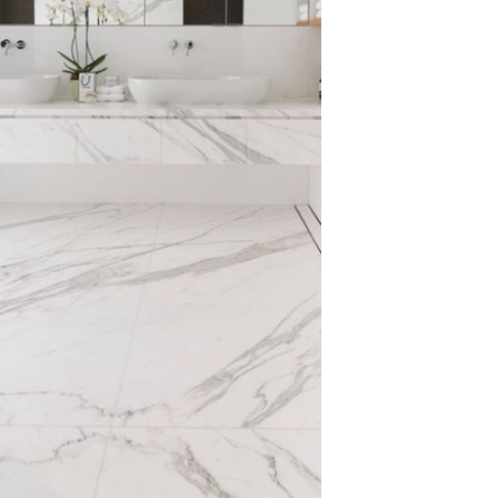
Halloween Fingerfood –
schnelle Ideen zum
Gruselfest
by
Birgit
Okt 20, 2025