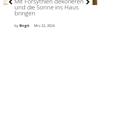
Mit Forsythien dekorieren
Stilvolle De
und die Sonne ins Haus
holt den Fr
bringen
ins Haus
by
Birgit
Mrz 22, 2026
by
Birgit
Mrz 5, 