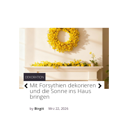
DEKORATION
DEKORATION
–
Mit Forsythien dekorieren
Stilv
und die Sonne ins Haus
holt 
bringen
ins H
by
Birgit
Mrz 22, 2026
by
Birgit