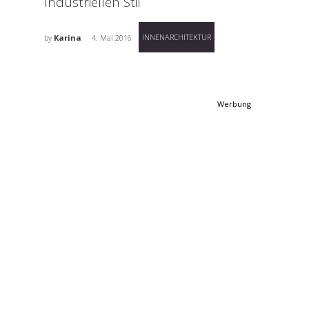
Industriellen Stil
INNENARCHITEKTUR
by
Karina
4. Mai 2016
Werbung