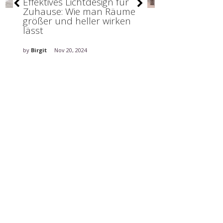
Effektives Lichtdesign für
Organisatio
Zuhause: Wie man Räume
Ordnung sti
größer und heller wirken
lässt
by
Birgit
Nov 20,
by
Birgit
Nov 20, 2024