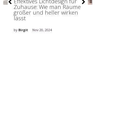
Effektives Lichtdesign für
Organisatio
Zuhause: Wie man Räume
Ordnung sti
größer und heller wirken
lässt
by
Birgit
Nov 20,
by
Birgit
Nov 20, 2024