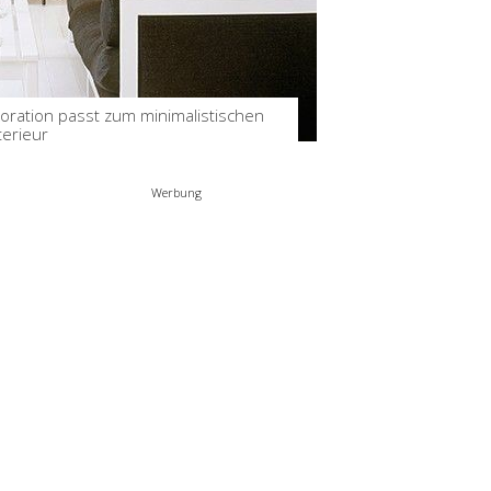
Was sollte man beim Bau
eines Zauns beachten?
by
Birgit
Apr 17, 2024
oration passt zum minimalistischen
terieur
Werbung