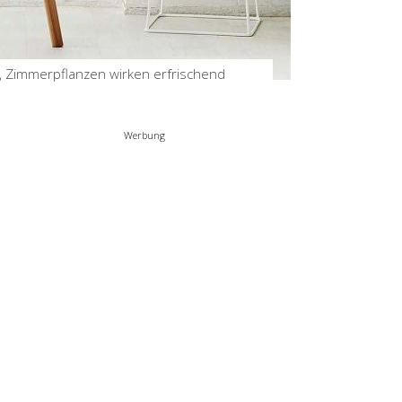
Halloween Fingerfood –
schnelle Ideen zum
Gruselfest
a, Zimmerpflanzen wirken erfrischend
by
Birgit
Okt 20, 2025
Werbung