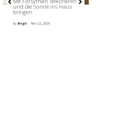
Mit Forsythien dekorieren
Stilvolle De
und die Sonne ins Haus
holt den Fr
bringen
ins Haus
by
Birgit
Mrz 22, 2026
by
Birgit
Mrz 5, 