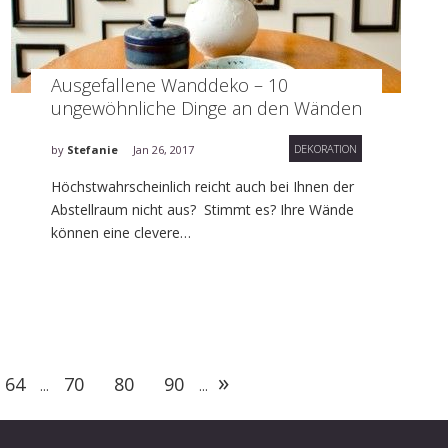
Ausgefallene Wanddeko – 10
ungewöhnliche Dinge an den Wänden
DEKORATION
by
Stefanie
Jan 26, 2017
Höchstwahrscheinlich reicht auch bei Ihnen der
Abstellraum nicht aus? Stimmt es? Ihre Wände
können eine clevere…
»
64
70
80
90
...
...