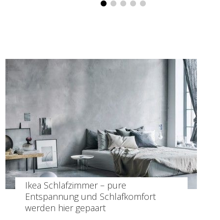
1
2
3
4
5
Ikea Schlafzimmer – pure
Entspannung und Schlafkomfort
werden hier gepaart