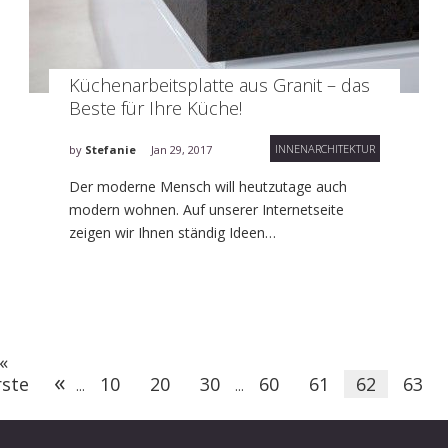
Küchenarbeitsplatte aus Granit – das
Beste für Ihre Küche!
INNENARCHITEKTUR
by
Stefanie
Jan 29, 2017
Der moderne Mensch will heutzutage auch
modern wohnen. Auf unserer Internetseite
zeigen wir Ihnen ständig Ideen…
«
«
rste
10
20
30
60
61
62
63
...
...