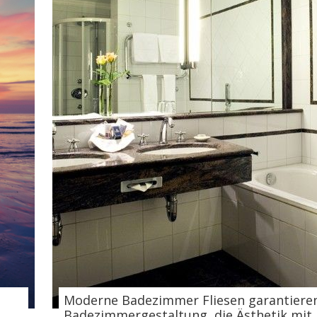
MODERNE IDEEN, WIE 
EINGANGSBEREICH 
HAUSTÜR DEKORI
MEHR
Moderne Badezimmer Fliesen garantieren
Badezimmergestaltung, die Ästhetik mit